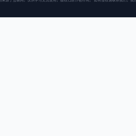
均来源于互联网，仅供学习交流使用，版权归原作者所有。 如有侵权请联系我们，我们