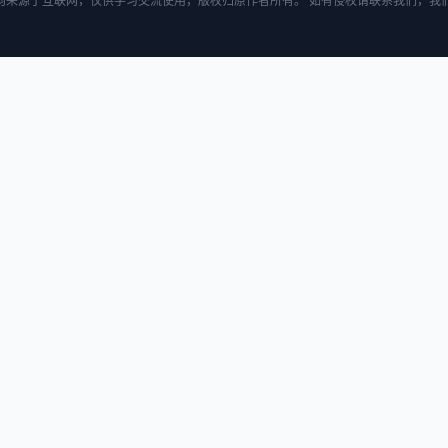
均来源于互联网，仅供学习交流使用，版权归原作者所有。 如有侵权请联系我们，我们