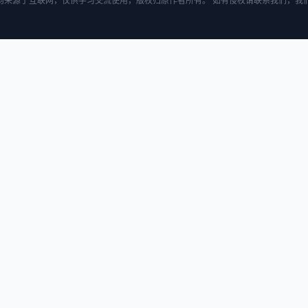
均来源于互联网，仅供学习交流使用，版权归原作者所有。 如有侵权请联系我们，我们